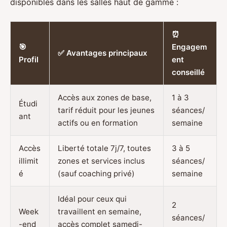
disponibles dans les salles haut de gamme :
⏰
🎯
Engagem
✅ Avantages principaux
Profil
ent
conseillé
Accès aux zones de base,
1 à 3
Étudi
tarif réduit pour les jeunes
séances/
ant
actifs ou en formation
semaine
Accès
Liberté totale 7j/7, toutes
3 à 5
illimit
zones et services inclus
séances/
é
(sauf coaching privé)
semaine
Idéal pour ceux qui
2
Week
travaillent en semaine,
séances/
-end
accès complet samedi-