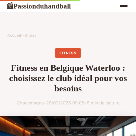
Passionduhandball
📰
Accueil
›
Fitness
FITNESS
Fitness en Belgique Waterloo :
choisissez le club idéal pour vos
besoins
Charlemagne
•
28/03/2026 09:05
•
8 min de lecture