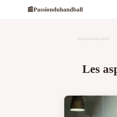
Passionduhandball
📰
Accueil
›
Autre sport
Les as