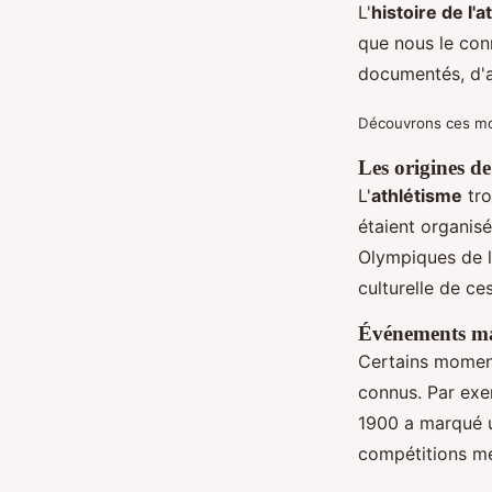
L'
histoire de l'
que nous le con
documentés, d'a
Découvrons ces mom
Les origines de
L'
athlétisme
tro
étaient organisé
Olympiques de l
culturelle de ce
Événements ma
Certains moment
connus. Par exe
1900 a marqué un
compétitions méc