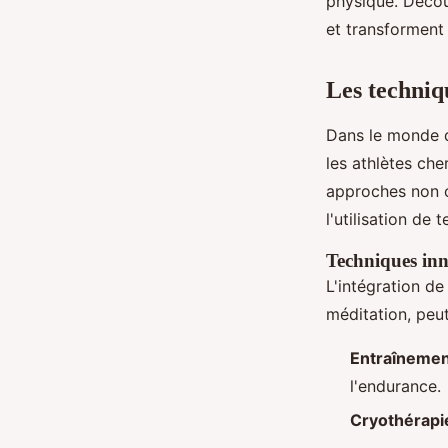
physique. Découv
et transforment 
Les techniq
Dans le monde d
les athlètes ch
approches non c
l'utilisation de
Techniques in
L'intégration d
méditation, peut
Entraînemen
l'endurance.
Cryothérapi