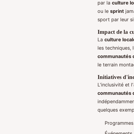
par la
culture l
ou le
sprint
jama
sport par leur si
Impact de la cu
La
culture local
les techniques, 
communautés d
le terrain mont
Initiatives d'inc
L'inclusivité et
communautés d
indépendamment
quelques exempl
Programmes 
Événements 