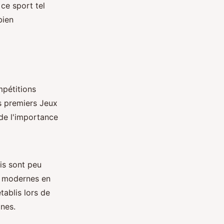
ce sport tel
bien
mpétitions
es premiers Jeux
de l'importance
is sont peu
s modernes en
tablis lors de
ines.