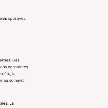
ures
sportives.
enses. Ces
ions constantes
xiété, la
être au sommet
gies. La