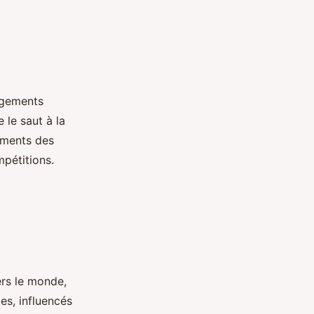
angements
 le saut à la
tements des
mpétitions.
ers le monde,
es, influencés