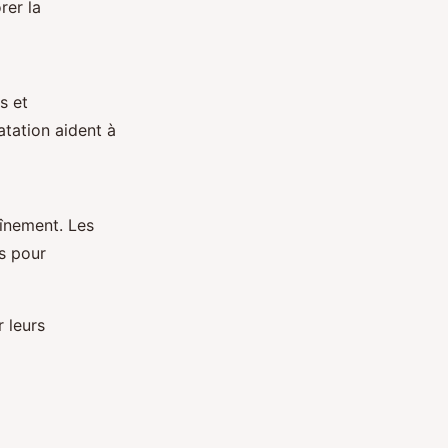
rer la
s et
atation aident à
înement. Les
es pour
 leurs