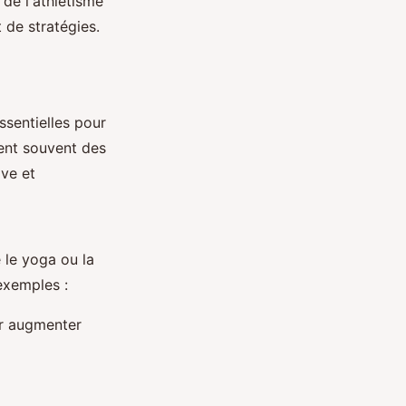
de l'athlétisme
 de stratégies.
ssentielles pour
ent souvent des
ive et
e le yoga ou la
 exemples :
ur augmenter