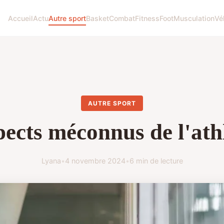
Accueil
Actu
Autre sport
Basket
Combat
Fitness
Foot
Musculation
Vé
AUTRE SPORT
pects méconnus de l'ath
Lyana
•
4 novembre 2024
•
6 min de lecture