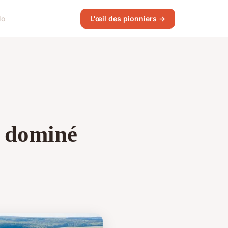
lo
L'œil des pionniers →
t dominé