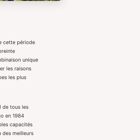
e cette période
preinte
mbinaison unique
er les raisons
pes les plus
 de tous les
ago en 1984
bles capacités
n des meilleurs