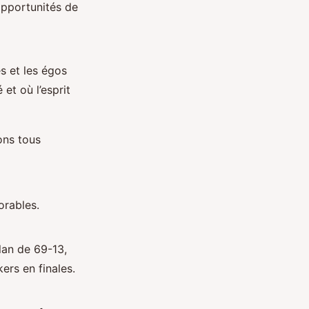
opportunités de
s et les égos
et où l’esprit
ons tous
orables.
lan de 69-13,
ers en finales.