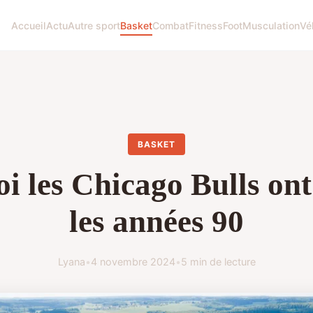
Accueil
Actu
Autre sport
Basket
Combat
Fitness
Foot
Musculation
Vé
BASKET
i les Chicago Bulls on
les années 90
Lyana
•
4 novembre 2024
•
5 min de lecture